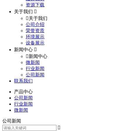
资源下载
关于我们
关于我们
公司介绍
荣誉资质
环境展示
设备展示
新闻中心
新闻中心
微新闻
行业新闻
公司新闻
联系我们
产品中心
公司新闻
行业新闻
微新闻
公司新闻