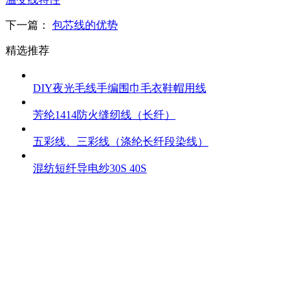
下一篇：
包芯线的优势
精选推荐
DIY夜光毛线手编围巾毛衣鞋帽用线
芳纶1414防火缝纫线（长纤）
五彩线、三彩线（涤纶长纤段染线）
混纺短纤导电纱30S 40S