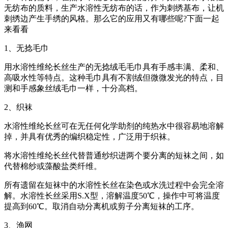
无纺布的质料，生产水溶性无纺布的话，作为刺绣基布，让机
刺绣边产生手绣的风格。那么它的应用又有哪些呢?下面一起
来看看
1、无捻毛巾
用水溶性维纶长丝生产的无捻绒毛毛巾具有手感丰满、柔和、
高吸水性等特点。这种毛巾具有不割绒但微微发光的特点，目
测和手感象丝绒毛巾一样，十分高档。
2、织袜
水溶性维纶长丝可在无任何化学助剂的纯热水中很容易地溶解
掉，并具有优秀的编织稳定性，广泛用于织袜。
将水溶性维纶长丝代替普通纱织进两个要分离的短袜之间，如
代替棉纱或藻酸盐类纤维。
所有遗留在短袜中的水溶性长丝在染色或水洗过程中会完全溶
解。水溶性长丝采用S.X型，溶解温度50℃，操作中可将温度
提高到60℃。取消自动分离机或剪子分离短袜的工序。
3、渔网