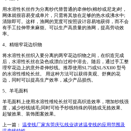
用水溶性长丝作为分离纱代替普通的牵伸纱(棉纱或尼龙)时，
网体就很容易变成单片，只需将其放在足够的热水或沸水中;
清除即可。这样，渔网的宽度可按照设计容易地获得，而不会
有手工拉伸带来麻烦。可以生产高质量的渔网，提高劳动效
率。
4、精细窄花边织物
将水溶性长丝织入要分离的两窄花边织物之间，在织造完成
后，水溶性长丝在染色或漂白过程中溶去。随后，通过手工整
理窄花边上的意外牵伸纱线。推荐使用SL75或SL/SXl00 型号
的水溶性维纶长丝。 用这种方法可以获得美观、舒爽的花
边，同时可以提高生产效率，减少产品损伤。
5、羊毛面料
羊毛面料上使用水溶性维纶长丝可提高织造效率，增加纱线强
度，减少纱线绒毛;同时可给予纱线特殊的弱捻或无捻效果、
起皱效果、装饰图案效果。
上一篇：
温变线厂家东莞庆弘线业讲述温变线的应用范围及
温变线特性