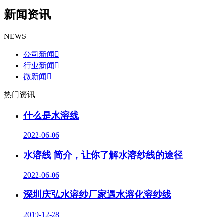
新闻资讯
NEWS
公司新闻
行业新闻
微新闻
热门资讯
什么是水溶线
2022-06-06
水溶线 简介，让你了解水溶纱线的途径
2022-06-06
深圳庆弘水溶纱厂家遇水溶化溶纱线
2019-12-28