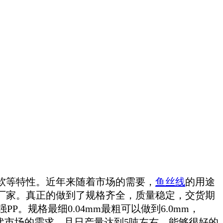
软等特性。近年来随着市场的需要，
鱼丝线
的用途
厂家。真正的做到了规格齐全，质量稳定，交货期
强
PP
。规格最细
0.04mm
最粗可以做到
6.0mm
，
代市场的需求。且日产量达到
5
吨左右，能够很好的