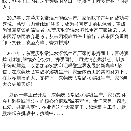
线，弥补了国内在这个领域的空白，使得有了诸多新客户的导
入！
2017
年，东莞庆弘常温水溶线生产厂家品味了奋斗的成功与
喜悦、感动与力量
!
我们骄傲，成为书写历史的执笔者，更成
为谱写新篇的缔造者
;
东莞庆弘常温水溶线生产厂家铭记，从
未因浮华而放弃思考，从未因艰难而停止前行，从未因负重而
卸下责任，攻坚克难，奋力拼搏
!
2017
年，东莞庆弘常温水溶线生产厂家将乘势而上，再铸辉
煌
!
让我们继续齐心协力、携手同行，用激情点燃梦想、以实
干铸就辉煌，以更加坚实的印记攀登业界发展的新高峰
!
坚
信，在东莞庆弘常温水溶线生产厂家全体员工的共同努力下，
在业界朋友的大力支持下，东莞庆弘常温水溶线生产厂家的明
天会更加美好
!
新的一年里已开启，东莞庆弘常温水溶线生产厂家深刻体
会并躬身践行公司的核心价值观
“
诚实守信、责任荣誉、感恩
仁爱、共赢共享
”
，在业界这个大家庭里，续续勤奋工作、默
默耕耘在挑战中，执着中……