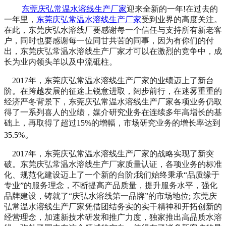
东莞庆弘常温水溶线生产厂家
迎来全新的一年
!
在过去的
一年里，
东莞庆弘常温水溶线生产厂家
受到业界的高度关注。
在此，东莞庆弘水溶线厂要感谢每一个信任与支持所有新老客
户，同时也要感谢每一位同甘共苦的同事，因为有你们的付
出，东莞庆弘常温水溶线生产厂家才可以在激烈的竞争中，成
长为业内领头羊以及中流砥柱。
2017
年，东莞庆弘常温水溶线生产厂家的业绩迈上了新台
阶。在跨越发展的征途上锐意进取，阔步前行，在迷雾重重的
经济严冬背景下，东莞庆弘常温水溶线生产厂家各项业务仍取
得了一系列喜人的业绩，媒介研究业务在连续多年高增长的基
础上，再取得了超过
15%
的增幅，市场研究业务的增长率达到
。
35.5%
2017
年，东莞庆弘常温水溶线生产厂家的战略实现了新突
破。东莞庆弘常温水溶线生产厂家质量认证，各项业务的标准
化、规范化建设迈上了一个新的台阶
;
我们始终秉承
“
品质缘于
专业
”
的服务理念，不断提高产品质量，提升服务水平，强化
品牌建设，铸就了“庆弘水溶线第一品牌”的市场地位
;
东莞庆
弘常温水溶线生产厂家凭借团结务实的实干精神和开拓创新的
经营理念，加速新技术研发和推广力度，独家推出高品质水溶