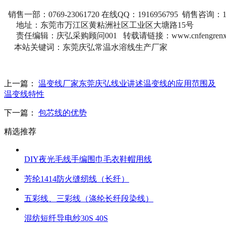
销售一部：0769-23061720 在线QQ：1916956795 销售咨询：13
地址：东莞市万江区黄粘洲社区工业区大塘路15号
责任编辑：庆弘采购顾问001 转载请链接：
www.cnfengrenx
本站关键词：
东莞庆弘常温水溶线生产厂家
上一篇：
温变线厂家东莞庆弘线业讲述温变线的应用范围及
温变线特性
下一篇：
包芯线的优势
精选推荐
DIY夜光毛线手编围巾毛衣鞋帽用线
芳纶1414防火缝纫线（长纤）
五彩线、三彩线（涤纶长纤段染线）
混纺短纤导电纱30S 40S