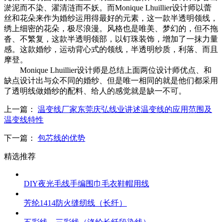
淤泥而不染、濯清涟而不妖。而Monique Lhuillier设计师以蕾
丝和花朵来作为婚纱运用得最好的元素，这一款半透明领线，
绣上细密的花朵，极尽浪漫。风格也是唯美、梦幻的，但不拖
沓、不繁复，这款半透明领部，以钉珠装饰，增加了一抹力量
感。这款婚纱，运动背心式的领线，半透明纱质，利落、而且
摩登。
Monique Lhuillier设计师是总结上面两位设计师优点、和
缺点设计出与众不同的婚纱、但是唯一相同的就是他们都采用
了透明线做婚纱的配料、给人的感觉就是缺一不可。
上一篇：
温变线厂家东莞庆弘线业讲述温变线的应用范围及
温变线特性
下一篇：
包芯线的优势
精选推荐
DIY夜光毛线手编围巾毛衣鞋帽用线
芳纶1414防火缝纫线（长纤）