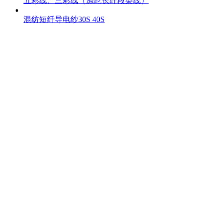
五彩线、三彩线（涤纶长纤段染线）
混纺短纤导电纱30S 40S