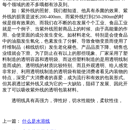
每个领域的差不多哦都有涉及到。
如：紫外线的照射、我们都知道、他具有杀菌的效果、紫
外线的损害是波长200-400nm、而紫外线打到250-280nm的时
候是很有效果的、而我们在不断的在发展个个工业、食品工业
就是一个例子、当紫外线照射商品上的时候、由于高能量的作
用、会使里面的成分发生变化、如材料老化、特别是会使食品
中的油脂发生氧化，色素发生了分解、导致食物变质而使用了
纤维制品（棉线纺织）发生老化褪色、产品品质下降、销售也
业绩就会下滑、为了防止在有以上的那些现象、厂家采用了塑
料制造的透明容器和透明袋、而这些塑料制造的是用透明线制
造而成的、透明线的材质比较特别、而且外观透明、给人感觉
非常好、利用透明线制造的透明袋有能使消费者看见内装物的
特点，深受广大消费者的喜爱，成为流行和有效的包装形式。
但其易透过紫外线又成为它的一大缺陷，阻碍了发展、因此开
发了可以吸收紫外线的透明包装材料。
透明线具有高强力，弹性好，切水性能快，柔软性佳，
上一篇：
什么是水溶线