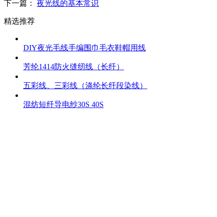
下一篇：
夜光线的基本常识
精选推荐
DIY夜光毛线手编围巾毛衣鞋帽用线
芳纶1414防火缝纫线（长纤）
五彩线、三彩线（涤纶长纤段染线）
混纺短纤导电纱30S 40S