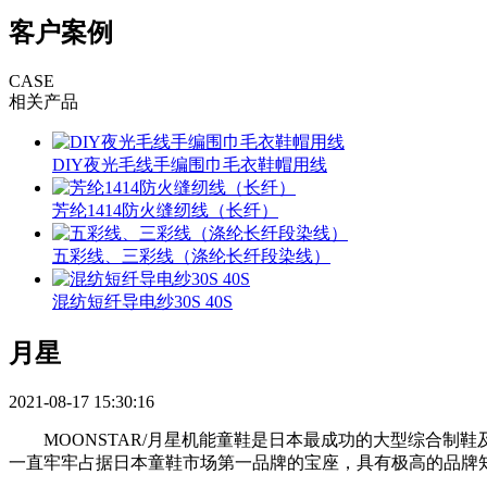
客户案例
CASE
相关产品
DIY夜光毛线手编围巾毛衣鞋帽用线
芳纶1414防火缝纫线（长纤）
五彩线、三彩线（涤纶长纤段染线）
混纺短纤导电纱30S 40S
月星
2021-08-17 15:30:16
MOONSTAR/月星机能童鞋是日本最成功的大型综合制鞋及销
一直牢牢占据日本童鞋市场第一品牌的宝座，具有极高的品牌知名